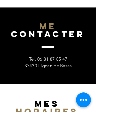
ME
CONTACTER
Tel.
06 81 87 85 47
33430 Lignan de Bazas
MES
HORAIRES