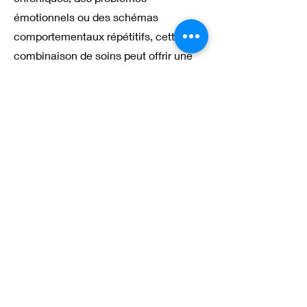
émotionnels ou des schémas
comportementaux répétitifs, cette
combinaison de soins peut offrir une
voie de guérison et de croissance.
Les bienfaits des soins complets sont
nombreux. Non seulement ils peuvent
aider à soulager le stress, l’anxiété et
la dépression, mais ils peuvent
également favoriser une meilleure
compréhension de soi, améliorer les
relations et augmenter l’estime de soi.
En outre, ils peuvent contribuer à une
meilleure santé physique et à un bien-
être émotionnel durable.